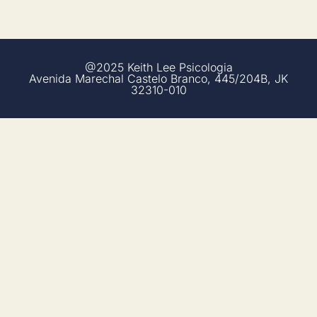
@2025 Keith Lee Psicologia
Avenida Marechal Castelo Branco, 445/204B, JK
32310-010