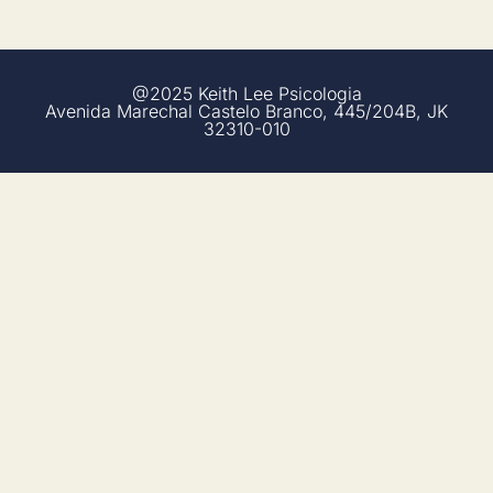
@2025 Keith Lee Psicologia
Avenida Marechal Castelo Branco, 445/204B, JK
32310-010