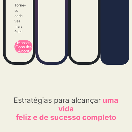
Torne-
se
cada
vez
mais
feliz!
Marcar
Consulta
Agora
Estratégias para alcançar
uma
vida
feliz e de sucesso completo