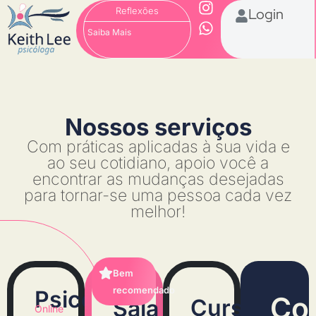
Reflexões
Login
Saiba Mais
Nossos serviços
Com práticas aplicadas à sua vida e
ao seu cotidiano, apoio você a
encontrar as mudanças desejadas
para tornar-se uma pessoa cada vez
melhor!
Bem
recomendado
Psicoterapia
Con
Cursos
Sala
Online