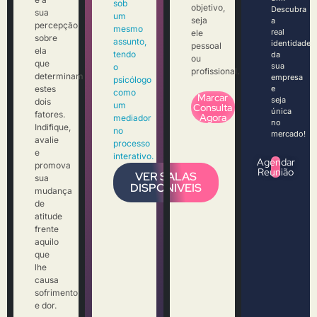
sob
objetivo,
Descubra
sua
um
seja
a
percepção
mesmo
real
ele
sobre
assunto,
identidade
pessoal
ela
tendo
da
ou
que
sua
o
profissional.
determinam
empresa
psicólogo
estes
e
como
Marcar
seja
dois
um
Consulta
única
fatores.
Agora
mediador
no
Indifique,
no
mercado!
avalie
processo
e
interativo.
Agendar
promova
Reunião
VER SALAS
sua
DISPONIVEIS
mudança
de
atitude
frente
aquilo
que
lhe
causa
sofrimento
e dor.