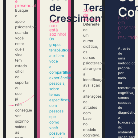
e
de
Terapêutic
presencial
Cor
Busque
Além
Crescimento
da
o
Foco
didática
Você
apoio
em
Diferente
não
pessoas
psicoterápico
está
de
e
quando
sozinho!
um
resultado
você
Os
curso
notar
grupos
didático,
Através
que a
terapêuticos
os
de
vida
auxiliam
cursos
uma
tem
você
psicoterapêuticos
metodologi
estado
a
própria,
abrangem
difícil
compartilhar
por
a
de
experiências
meio
identificação,
suportar
da
pessoais,
avaliação
ou
reestrutura
sobre
e
cognitiva,
que
temas
alterações
somos
já
especificos,
de
capazes
não
com
atitudes
de
consegue
pessoas
diagnóstica
com
ver
que
a
base
sozinho
como
toxicissidad
no
saídas
do
você
modelo
as
ambiente
possuem
cognitivo.
organizacio
para