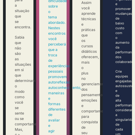
dificuldade
Assim
e
a
sobre
você
promover
situação
o
aprende
mudanças
que
tema
de
técnicas
se
abordado.
baixo
e
encontra.
Nestes
custo
práticas
com
encontros
que
Sabia
o
você
os
que
aumento
perceberá
cursos
da
não
que a
didáticos
performanc
são
troca
oferecem,
dos
as
de
colaborador
mais
situações
experiências
o
em si
pessoais
Crie
plus
que
equipes
promovem
no
determinam
engajadas,
autoreflexão,
gerenciamento
o
autossusten
autoconhecimento,
dos
e
modo
maneiras
pensamentos,
de
como
e
emoções
alta
você
formas
performanc
e
se
diferentes
consideran
comportamentos
sente
de
a
para
ou se
singularida
avaliar
conquista
comportamenta.
de
e
de
Mas,
cada
agir
seu
um.
é a